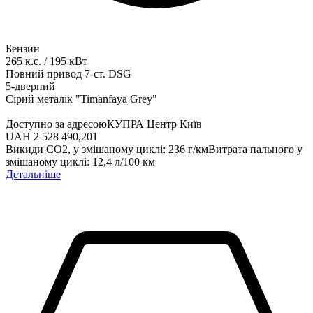
Бензин
265
к.с.
/
195
кВт
Повний привод
7-ст. DSG
5-дверний
Сірий металік "Timanfaya Grey"
Доступно за адресою
КУПРА Центр Київ
UAH 2 528 490,20
1
Викиди СО2, у змішаному циклі
:
236
г/км
Витрата пального у
змішаному циклі
:
12,4
л/100 км
Детальніше