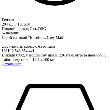
Бензин
204
к.с.
/
150
кВт
Повний привод
7-ст. DSG
5-дверний
Сірий матовий "Enceladus Grey Matt"
Доступно за адресою
Авто-Київ
UAH 2 548 654,44
1
Викиди СО2, у змішаному циклі
:
236
г/км
Витрата пального у
змішаному циклі
:
12,4
л/100 км
Детальніше