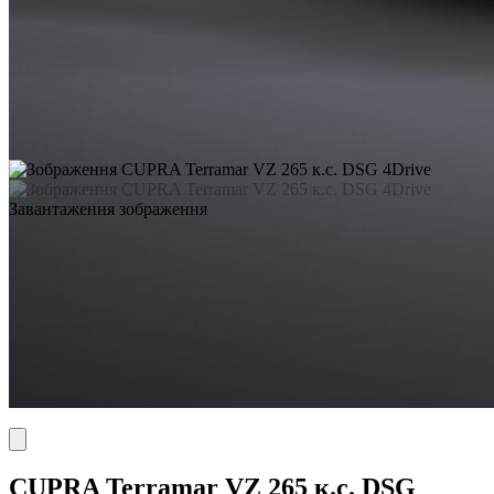
Завантаження зображення
CUPRA Terramar VZ 265 к.с. DSG