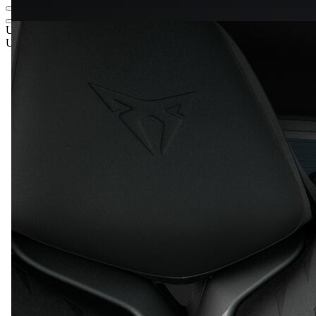
UAH 2 494 718,58
1
Роздрібна ціна
UAH 2 288 113,-‍
5