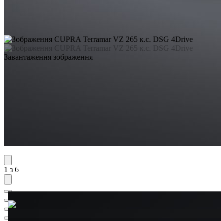
Завантаження зображення
1 з 6