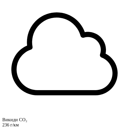
Викиди CO₂
236 г/км